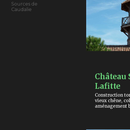
Sources de
Caudalie
Château 
Lafitte
Construction to
vieux chêne, co
aménagement b